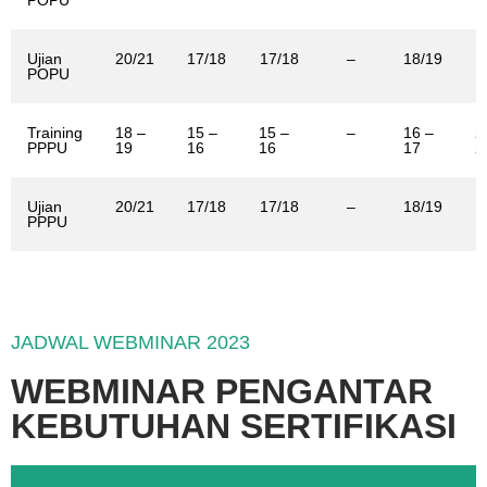
POPU
Ujian
20/21
17/18
17/18
–
18/19
1
POPU
Training
18 –
15 –
15 –
–
16 –
2
PPPU
19
16
16
17
2
Ujian
20/21
17/18
17/18
–
18/19
1
PPPU
JADWAL WEBMINAR 2023
WEBMINAR PENGANTAR
KEBUTUHAN SERTIFIKASI