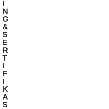
I
N
G
&
S
E
R
T
I
F
I
K
A
S