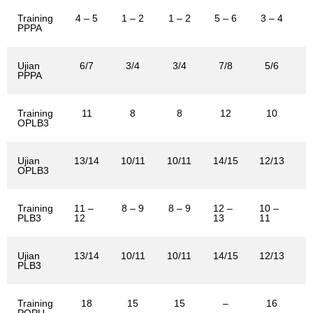
Training
4 – 5
1 – 2
1 – 2
5 – 6
3 – 4
7
PPPA
Ujian
6/7
3/4
3/4
7/8
5/6
9
PPPA
Training
11
8
8
12
10
OPLB3
Ujian
13/14
10/11
10/11
14/15
12/13
1
OPLB3
Training
11 –
8 – 9
8 – 9
12 –
10 –
1
PLB3
12
13
11
1
Ujian
13/14
10/11
10/11
14/15
12/13
1
PLB3
Training
18
15
15
–
16