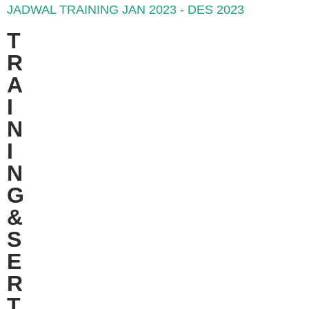
JADWAL TRAINING JAN 2023 - DES 2023
T
R
A
I
N
I
N
G
&
S
E
R
T