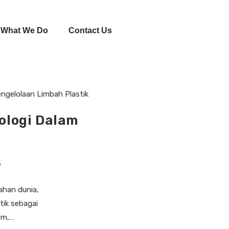
What We Do
Contact Us
ologi Dalam
5
ahan dunia,
tik sebagai
em,…