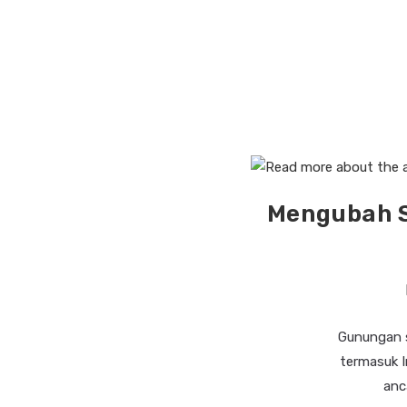
Mengubah S
Gunungan s
termasuk I
anc