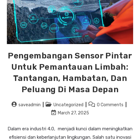
Pengembangan Sensor Pintar
Untuk Pemantauan Limbah:
Tantangan, Hambatan, Dan
Peluang Di Masa Depan
saveadmin
Uncategorized
0 Comments
March 27, 2025
Dalam era industri 4.0, menjadi kunci dalam meningkatkan
efisiensi dan keberlanjutan lingkungan. Salah satu inovasi