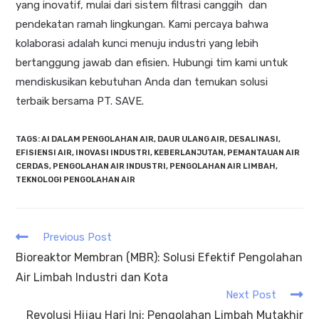
yang inovatif, mulai dari sistem filtrasi canggih dan
pendekatan ramah lingkungan. Kami percaya bahwa
kolaborasi adalah kunci menuju industri yang lebih
bertanggung jawab dan efisien. Hubungi tim kami untuk
mendiskusikan kebutuhan Anda dan temukan solusi
terbaik bersama PT. SAVE.
TAGS
:
AI DALAM PENGOLAHAN AIR
,
DAUR ULANG AIR
,
DESALINASI
,
EFISIENSI AIR
,
INOVASI INDUSTRI
,
KEBERLANJUTAN
,
PEMANTAUAN AIR
CERDAS
,
PENGOLAHAN AIR INDUSTRI
,
PENGOLAHAN AIR LIMBAH
,
TEKNOLOGI PENGOLAHAN AIR
Previous Post
Bioreaktor Membran (MBR): Solusi Efektif Pengolahan
Air Limbah Industri dan Kota
Next Post
Revolusi Hijau Hari Ini: Pengolahan Limbah Mutakhir