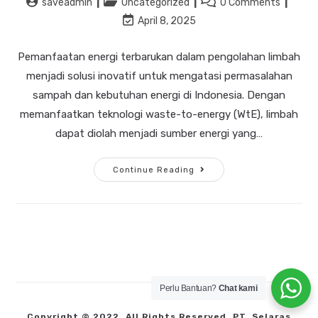
saveadmin
Uncategorized
0 Comments
April 8, 2025
Pemanfaatan energi terbarukan dalam pengolahan limbah
menjadi solusi inovatif untuk mengatasi permasalahan
sampah dan kebutuhan energi di Indonesia. Dengan
memanfaatkan teknologi waste-to-energy (WtE), limbah
dapat diolah menjadi sumber energi yang…
Continue Reading
Perlu Bantuan?
Chat kami
Copyright © 2022. All Rights Reserved.
PT. Selaras